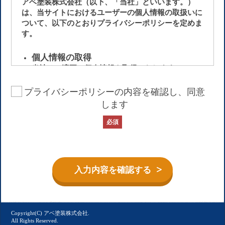
アベ塗装株式会社（以下、「当社」といいます。）
は、当サイトにおけるユーザーの個人情報の取扱いに
ついて、以下のとおりプライバシーポリシーを定めま
す。
個人情報の取得
当社は、適正に個人情報を取得いたします。
プライバシーポリシーの内容を確認し、同意
個人情報の収集方法
当サイトでは、お問い合わせや申し込みの際に、
します
名前、メールアドレス、電話番号、住所等の個人
必須
情報をご入力いただく場合がございます。
個人情報の利用目的
取得した個人情報は次の目的で利用いたします。
目的で利用させていただくものであり、目的以外
では利用いたしません。
当社からのご連絡のため
お問い合わせに対する回答のため
Copyright(C) アベ塗装株式会社.
All Rights Reserved.
お客様へのサービス提供のため